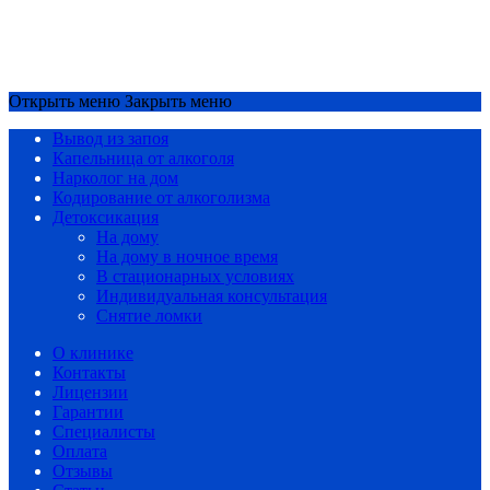
Снятие ломки
Срочный вызов
8(4852)33-44-03
Открыть меню
Закрыть меню
Вывод из запоя
Капельница от алкоголя
Нарколог на дом
Кодирование от алкоголизма
Детоксикация
На дому
На дому в ночное время
В стационарных условиях
Индивидуальная консультация
Снятие ломки
О клинике
Контакты
Лицензии
Гарантии
Специалисты
Оплата
Отзывы