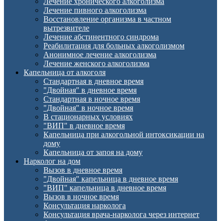
Лечение хронического алкоголизма
Лечение пивного алкоголизма
Восстановление организма в частном
вытрезвителе
Лечение абстинентного синдрома
Реабилитация для больных алкоголизмом
Анонимное лечение алкоголизма
Лечение женского алкоголизма
Капельница от алкоголя
Стандартная в дневное время
"Двойная" в дневное время
Стандартная в ночное время
"Двойная" в ночное время
В стационарных условиях
"ВИП" в дневное время
Капельница при алкогольной интоксикации на
дому
Капельница от запоя на дому
Нарколог на дом
Вызов в дневное время
"Двойная" капельница в дневное время
"ВИП" капельница в дневное время
Вызов в ночное время
Консультация нарколога
Консультация врача-нарколога через интернет