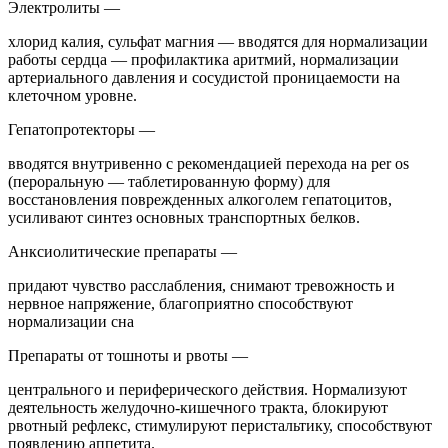
Электролиты —
хлорид калия, сульфат магния — вводятся для нормализации
работы сердца — профилактика аритмий, нормализации
артериального давления и сосудистой проницаемости на
клеточном уровне.
Гепатопротекторы —
вводятся внутривенно с рекомендацией перехода на per os
(пероральную — таблетированную форму) для
восстановления поврежденных алкоголем гепатоцитов,
усиливают синтез основных транспортных белков.
Анксиолитические препараты —
придают чувство расслабления, снимают тревожность и
нервное напряжение, благоприятно способствуют
нормализации сна
Препараты от тошноты и рвоты —
центрального и периферического действия. Нормализуют
деятельность желудочно-кишечного тракта, блокируют
рвотный рефлекс, стимулируют перистальтику, способствуют
появлению аппетита.