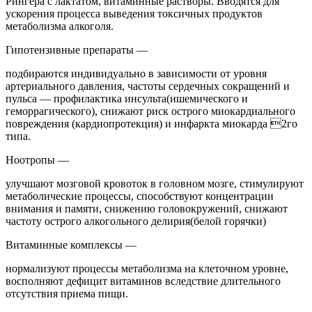
Рингера с лактатом, витаминные растворы. Вводятся для
ускорения процесса выведения токсичных продуктов
метаболизма алкоголя.
Гипотензивные препараты —
подбираются индивидуально в зависимости от уровня
артериального давления, частоты сердечных сокращений и
пульса — профилактика инсульта(ишемического и
геморрагического), снижают риск острого миокардиального
повреждения (кардиопротекция) и инфаркта миокарда 2го
типа.
Ноотропы —
улучшают мозговой кровоток в головном мозге, стимулируют
метаболические процессы, способствуют концентрации
внимания и памяти, снижению головокружений, снижают
частоту острого алкогольного делирия(белой горячки)
Витаминные комплексы —
нормализуют процессы метаболизма на клеточном уровне,
восполняют дефицит витаминов вследствие длительного
отсутствия приема пищи.