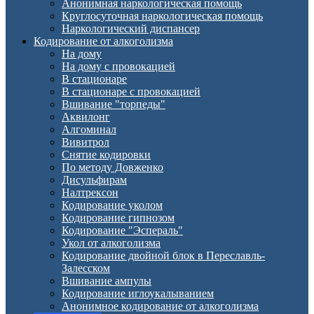
Анонимная наркологическая помощь
Круглосуточная наркологическая помощь
Наркологический диспансер
Кодирование от алкоголизма
На дому
На дому с провокацией
В стационаре
В стационаре с провокацией
Вшивание "торпеды"
Аквилонг
Алгоминал
Вивитрол
Снятие кодировки
По методу Довженко
Дисульфирам
Налтрексон
Кодирование уколом
Кодирование гипнозом
Кодирование "Эспераль"
Укол от алкоголизма
Кодирование двойной блок в Переславль-
Залесском
Вшивание ампулы
Кодирование иглоукалыванием
Анонимное кодирование от алкоголизма