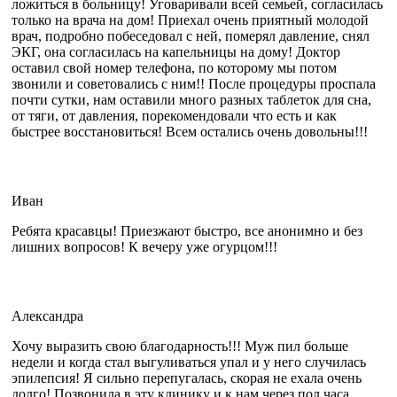
ложиться в больницу! Уговаривали всей семьей, согласилась
только на врача на дом! Приехал очень приятный молодой
врач, подробно побеседовал с ней, померял давление, снял
ЭКГ, она согласилась на капельницы на дому! Доктор
оставил свой номер телефона, по которому мы потом
звонили и советовались с ним!! После процедуры проспала
почти сутки, нам оставили много разных таблеток для сна,
от тяги, от давления, порекомендовали что есть и как
быстрее восстановиться! Всем остались очень довольны!!!
Иван
Ребята красавцы! Приезжают быстро, все анонимно и без
лишних вопросов! К вечеру уже огурцом!!!
Александра
Хочу выразить свою благодарность!!! Муж пил больше
недели и когда стал выгуливаться упал и у него случилась
эпилепсия! Я сильно перепугалась, скорая не ехала очень
долго! Позвонила в эту клинику и к нам через пол часа